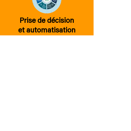
Prise de décision
et automatisation
SMC vous accompagne lorsque la
prise de décision devient un défi,
avec plus de 25 ans d’expérience
dans l’étude, la compréhension et
la structuration des processus
décisionnels. De la théorie des
jeux aux techniques d’état-major
militaire, nous veillerons à ce que
vous preniez toujours la décision
la plus éclairée.
L'innovation